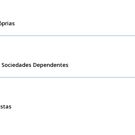
óprias
r Sociedades Dependentes
istas