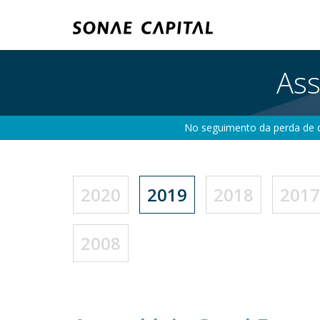
Ass
No seguimento da perda de q
2020
2019
2018
2017
2008