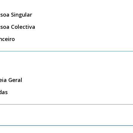
soa Singular
soa Colectiva
nceiro
eia Geral
das
___________________________________