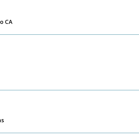
o CA
as