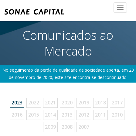
Toggle
navigat
Comunicados ao
Mercado
No seguimento da perda de qualidade de sociedade aberta, em 20
de novembro de 2020, este site encontra-se descontinuado.
2023
2022
2021
2020
2019
2018
2017
2016
2015
2014
2013
2012
2011
2010
2009
2008
2007