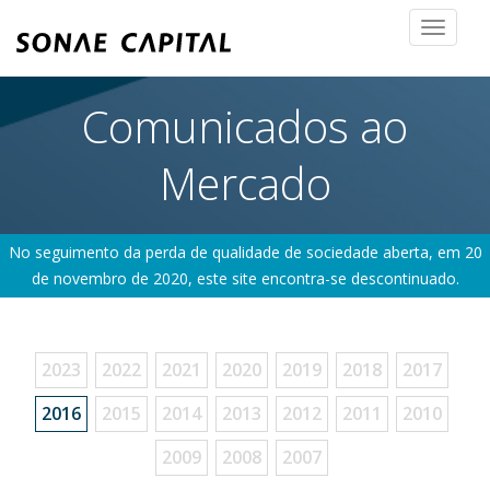
Toggle
navigat
Comunicados ao
Mercado
No seguimento da perda de qualidade de sociedade aberta, em 20
de novembro de 2020, este site encontra-se descontinuado.
2023
2022
2021
2020
2019
2018
2017
2016
2015
2014
2013
2012
2011
2010
2009
2008
2007