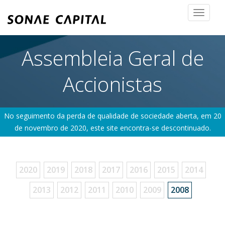
Toggle
navigat
Assembleia Geral de
Accionistas
No seguimento da perda de qualidade de sociedade aberta, em 20
de novembro de 2020, este site encontra-se descontinuado.
2020
2019
2018
2017
2016
2015
2014
2013
2012
2011
2010
2009
2008