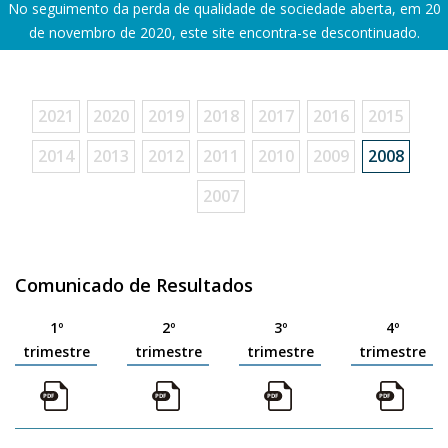
No seguimento da perda de qualidade de sociedade aberta, em 20
de novembro de 2020, este site encontra-se descontinuado.
2021
2020
2019
2018
2017
2016
2015
2014
2013
2012
2011
2010
2009
2008
2007
Comunicado de Resultados
1º
2º
3º
4º
trimestre
trimestre
trimestre
trimestre